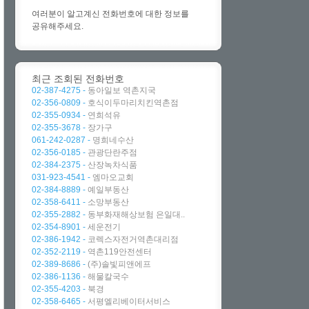
여러분이 알고계신 전화번호에 대한 정보를
공유해주세요.
최근 조회된 전화번호
02-387-4275 -
동아일보 역촌지국
02-356-0809 -
호식이두마리치킨역촌점
02-355-0934 -
연희석유
02-355-3678 -
장가구
061-242-0287 -
명희네수산
02-356-0185 -
관광단란주점
02-384-2375 -
산장녹차식품
031-923-4541 -
엠마오교회
02-384-8889 -
예일부동산
02-358-6411 -
소망부동산
02-355-2882 -
동부화재해상보험 은일대..
02-354-8901 -
세운전기
02-386-1942 -
코렉스자전거역촌대리점
02-352-2119 -
역촌119안전센터
02-389-8686 -
(주)솔빛피앤에프
02-386-1136 -
해물칼국수
02-355-4203 -
북경
02-358-6465 -
서평엘리베이터서비스