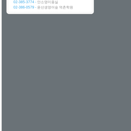
02-385-3774 -
안소영미용실
02-386-0579 -
윤선생영어숲 역촌학원