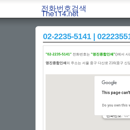
전화번호검색
The114.net
02-2235-5141 | 022
"02-2235-5141"
전화번호는
"명진종합인쇄"
()에서 
명진종합인쇄
의 주소는 서울 중구 다산로 216(중구 신당
This page can'
업체명:
:명진
Do you own this 
주소:
: 서울 중
전화번호:
: 02