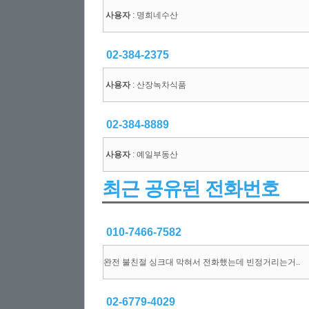
사용자
: 명희네수산
02-384-2375
사용자
: 산장녹차식품
02-384-8889
사용자
: 예일부동산
최근 공유된 전화번호
010-7466-7582
완전 불친절 싱크대 막혀서 전화했는데 빈정거리는거..
02-6779-4029