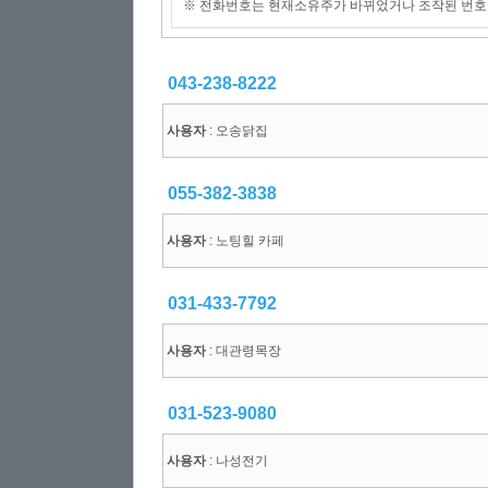
※ 전화번호는 현재소유주가 바뀌었거나 조작된 번호
043-238-8222
사용자
: 오송닭집
055-382-3838
사용자
: 노팅힐 카페
031-433-7792
사용자
: 대관령목장
031-523-9080
사용자
: 나성전기