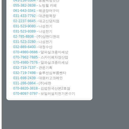
043-238-3364 -
중봉떡방앗간
055-382-3838 -
노팅힐 카페
061-643-3341 -
해궁장어구이
031-433-7792 -
대관령목장
02-2237-9845 -
대교신당지점
031-523-9080 -
나성전기
031-523-9389 -
나성전기
02-785-8808 -
(주)상현디앤피
031-523-3280 -
나성전기
032-889-6400 -
대청수산
070-4980-0686 -
알파실크종이세상
070-7962-7885 -
스카이폐차장산업
070-4980-7576 -
알파실크종이세상
032-719-7137 -
관운기획
032-719-7498 -
솔루션심부름쎈타
031-698-2439 -
대원카고크레인
031-286-0864 -
(주)새한
070-8820-3818 -
김밥천국산본2호점
070-8097-3797 -
보일러설치전기온수기