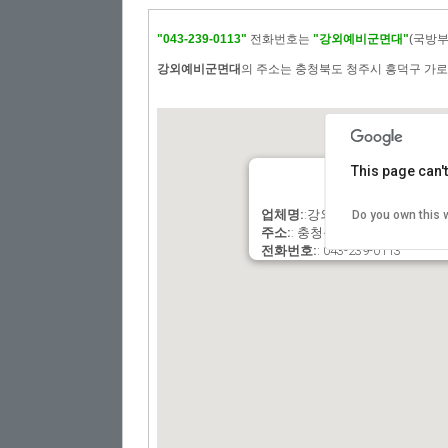
"043-239-0113"
전화번호는
"강외예비군면대"
(국방
강외예비군면대
의 주소는 충청북도 청주시 흥덕구 가로수
This page can'
업체명:
:강외예비군면대
Do you own this 
주소:
: 충청북도 청주시 흥덕구 가
전화번호:
: 043-239-0113